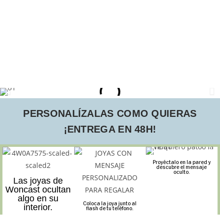
PERSONALÍZALAS COMO QUIERAS
¡ENTREGA EN 48H!
Proyéctalo en la pared y
descubre el mensaje
oculto.
Las joyas de
Woncast ocultan
algo en su
Coloca la joya junto al
interior.
flash de tu teléfono.