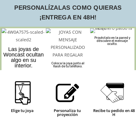
PERSONALÍZALAS COMO QUIERAS
¡ENTREGA EN 48H!
Proyéctalo en la pared y
descubre el mensaje
oculto.
Las joyas de
Woncast ocultan
algo en su
Coloca la joya junto al
interior.
flash de tu teléfono.
Elige tu joya
Personaliza tu
Recibe tu pedido en 48
proyección
H