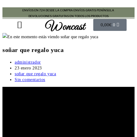
ENVÍOS EN 72H DESDE LA COMPRA
ENVÍOS GRATIS PENÍNSULA
DEVOLUCIONES GRATUITAS EN TODOS LOS PRODUCTOS
Woncast
COMO FUNCIONAN NUESTRAS JOYAS.
GUÍA DE REGALOS
0,00
€
0
soñar que regalo yuca
administrador
23 enero 2023
soñar que regalo yuca
Sin comentarios