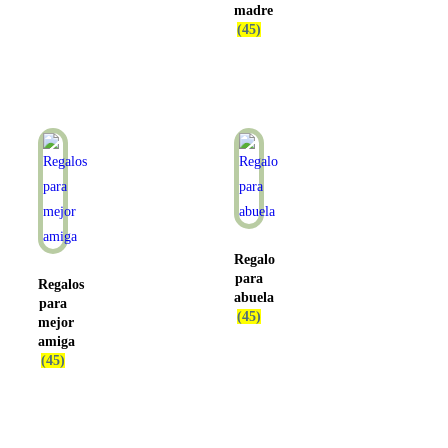
madre
(45)
Regalo
para
Regalos
abuela
para
(45)
mejor
amiga
(45)