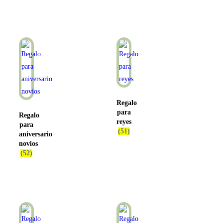
Regalo
para
Regalo
reyes
para
(51)
aniversario
novios
(52)