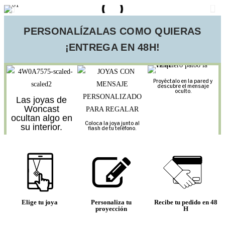
PERSONALÍZALAS COMO QUIERAS
¡ENTREGA EN 48H!
Proyéctalo en la pared y
descubre el mensaje
oculto.
Las joyas de
Woncast
ocultan algo en
Coloca la joya junto al
su interior.
flash de tu teléfono.
Elige tu joya
Personaliza tu
Recibe tu pedido en 48
proyección
H