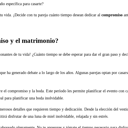
año específica para casarte?
tu vida. ¡Decide con tu pareja cuánto tiempo desean dedicar al
compromiso
ant
iso y el matrimonio?
nantes de tu vida! ¿Cuánto tiempo se debe esperar para dar el gran paso y decir
que ha generado debate a lo largo de los años. Algunas parejas optan por casars
e el compromiso y la boda. Este período les permite planificar el evento con cal
al para planificar una boda inolvidable.
osos detalles que requieren tiempo y dedicación. Desde la elección del vestido 
irá disfrutar de una luna de miel inolvidable, relajada y sin estrés.
oreado plenamente. No te apresures y tómate el tiempo necesario para disfrutar