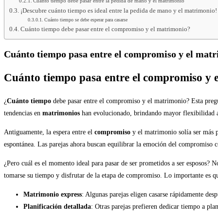
Cuánto tiempo debe pasar entre la pedida de mano y el matrimonio
¡Descubre cuánto tiempo es ideal entre la pedida de mano y el matrimonio!
Cuánto tiempo se debe esperar para casarse
Cuánto tiempo debe pasar entre el compromiso y el matrimonio?
Cuánto tiempo pasa entre el compromiso y el mat
Cuánto tiempo pasa entre el compromiso y 
¿
Cuánto tiempo
debe pasar entre el compromiso y el matrimonio? Esta pregunta
tendencias en
matrimonios
han evolucionado, brindando mayor flexibilidad a 
Antiguamente, la espera entre el
compromiso
y el matrimonio solía ser más p
espontánea. Las parejas ahora buscan equilibrar la emoción del compromiso c
¿Pero cuál es el momento ideal para pasar de ser prometidos a ser esposos? N
tomarse su tiempo y disfrutar de la etapa de compromiso. Lo importante es qu
Matrimonio express
: Algunas parejas eligen casarse rápidamente de
Planificación detallada
: Otras parejas prefieren dedicar tiempo a pla