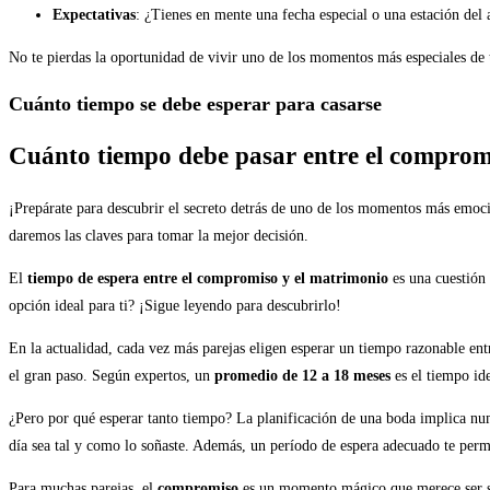
Expectativas
: ¿Tienes en mente una fecha especial o una estación del 
No te pierdas la oportunidad de vivir uno de los momentos más especiales de 
Cuánto tiempo se debe esperar para casarse
Cuánto tiempo debe pasar entre el comprom
¡Prepárate para descubrir el secreto detrás de uno de los momentos más emocio
daremos las claves para tomar la mejor decisión.
El
tiempo de espera entre el compromiso y el matrimonio
es una cuestión 
opción ideal para ti? ¡Sigue leyendo para descubrirlo!
En la actualidad, cada vez más parejas eligen esperar un tiempo razonable entr
el gran paso. Según expertos, un
promedio de 12 a 18 meses
es el tiempo ide
¿Pero por qué esperar tanto tiempo? La planificación de una boda implica numer
día sea tal y como lo soñaste. Además, un período de espera adecuado te permit
Para muchas parejas, el
compromiso
es un momento mágico que merece ser sab