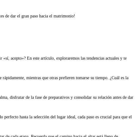
es de dar el gran paso hacia el matrimonio!
 «sí, acepto»? En este artículo, exploraremos las tendencias actuales y te
e rápidamente, mientras que otras prefieren tomarse su tiempo. ¿Cuál es la
ma, disfrutar de la fase de preparativos y consolidar su relación antes de dar
perfecto hasta la selección del lugar ideal, cada paso es crucial para que el
 de cada etapa. Recuerda que el camino hacia el altar está lleno de