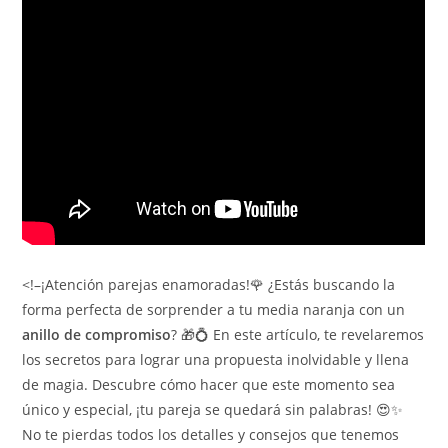
<!–¡Atención parejas enamoradas!🌹 ¿Estás buscando la
forma perfecta de sorprender a tu media naranja con un
anillo de compromiso
? 🎁💍 En este artículo, te revelaremos
los secretos para lograr una propuesta inolvidable y llena
de magia. Descubre cómo hacer que este momento sea
único y especial, ¡tu pareja se quedará sin palabras! 😍✨
No te pierdas todos los detalles y consejos que tenemos