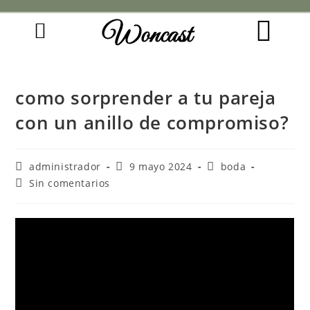
Woncast
COMO FUNCIONAN NUESTRAS JOYAS.
GUÍA DE REGALOS
como sorprender a tu pareja
con un anillo de compromiso?
administrador
9 mayo 2024
boda
Sin comentarios