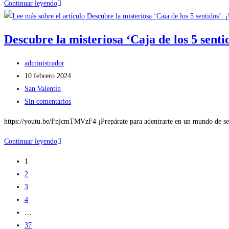
Continuar leyendo
Descubre la misteriosa ‘Caja de los 5 sentid
administrador
10 febrero 2024
San Valentín
Sin comentarios
https://youtu.be/FnjcmTMVzF4 ¡Prepárate para adentrarte en un mundo de sens
Continuar leyendo
1
2
3
4
…
37