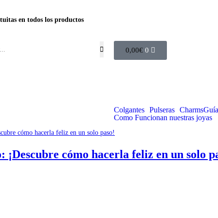
tuitas en todos los productos
0,00
€
0
Colgantes
Pulseras
Charms
Guía
Como Funcionan nuestras joyas
o: ¡Descubre cómo hacerla feliz en un solo p