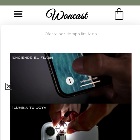
A
T
I
R
G
S
S
E
N
V
Í
O
P
Woncast
Oferta por tiempo limitado