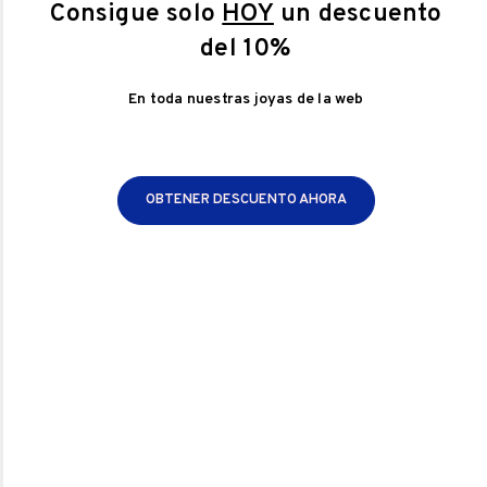
Consigue solo
HOY
un descuento
perderlo!
del 10%
administrador
10 febrero 2024
En toda nuestras joyas de la web
San Valentín
Sin comentarios
OBTENER DESCUENTO AHORA
https://youtu.be/3oTGKlvukQw
https://youtu.be/ra-Gii87MUY
Tabla de contenidos
Descubre las claves para reavivar su interés: Cómo hacer
que vuelva a interesarse
El poder de la comunicación
Sorpréndelo con detalles especiales
Mantén viva la pasión
La importancia de la confianza