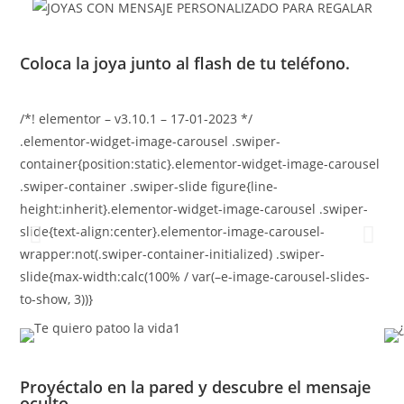
Coloca la joya junto al flash de tu teléfono.
/*! elementor – v3.10.1 – 17-01-2023 */
.elementor-widget-image-carousel .swiper-
container{position:static}.elementor-widget-image-carousel
.swiper-container .swiper-slide figure{line-
height:inherit}.elementor-widget-image-carousel .swiper-
slide{text-align:center}.elementor-image-carousel-
wrapper:not(.swiper-container-initialized) .swiper-
slide{max-width:calc(100% / var(–e-image-carousel-slides-
to-show, 3))}
Proyéctalo en la pared y descubre el mensaje
oculto.