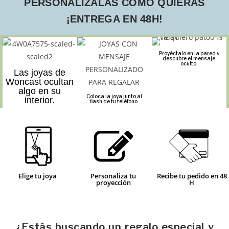
PERSONALÍZALAS COMO QUIERAS
¡ENTREGA EN 48H!
Proyéctalo en la pared y
descubre el mensaje
oculto.
Las joyas de
Woncast ocultan
algo en su
Coloca la joya junto al
interior.
flash de tu teléfono.
Elige tu joya
Personaliza tu
Recibe tu pedido en 48
proyección
H
¿Estás buscando un regalo especial y