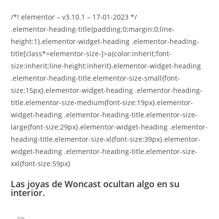
/*! elementor – v3.10.1 – 17-01-2023 */
.elementor-heading-title{padding:0;margin:0;line-
height:1}.elementor-widget-heading .elementor-heading-
title[class*=elementor-size-]>a{color:inherit;font-
size:inherit;line-height:inherit}.elementor-widget-heading
.elementor-heading-title.elementor-size-small{font-
size:15px}.elementor-widget-heading .elementor-heading-
title.elementor-size-medium{font-size:19px}.elementor-
widget-heading .elementor-heading-title.elementor-size-
large{font-size:29px}.elementor-widget-heading .elementor-
heading-title.elementor-size-xl{font-size:39px}.elementor-
widget-heading .elementor-heading-title.elementor-size-
xxl{font-size:59px}
Las joyas de Woncast ocultan algo en su
interior.