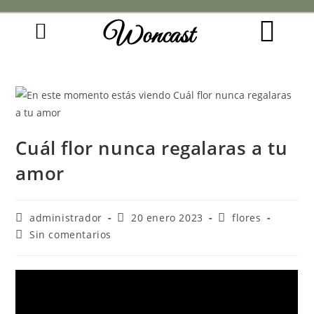
Woncast
COMO FUNCIONAN NUESTRAS JOYAS.
GUÍA DE REGALOS
Cuál flor nunca regalaras a tu
amor
administrador
20 enero 2023
flores
Sin comentarios