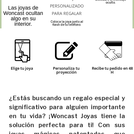
oculto.
Las joyas de
Woncast ocultan
algo en su
Coloca la joya junto al
interior.
flash de tu teléfono.
Elige tu joya
Personaliza tu
Recibe tu pedido en 48
proyección
H
¿Estás buscando un regalo especial y
significativo para alguien importante
en tu vida? ¡Woncast Joyas tiene la
solución perfecta para ti! Con sus
joyas mágicas patentadas que