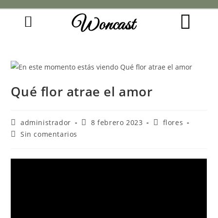
Woncast
COMO FUNCIONAN NUESTRAS JOYAS.
GUÍA DE REGALOS
Qué flor atrae el amor
administrador
8 febrero 2023
flores
Sin comentarios