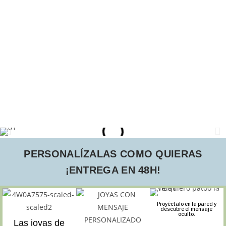
PERSONALÍZALAS COMO QUIERAS
¡ENTREGA EN 48H!
Proyéctalo en la pared y
descubre el mensaje
oculto.
Las joyas de