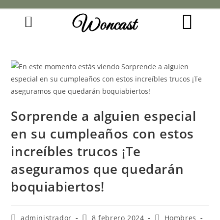
Woncast
COMO FUNCIONAN NUESTRAS JOYAS.
GUÍA DE REGALOS
Sorprende a alguien especial
en su cumpleaños con estos
increíbles trucos ¡Te
aseguramos que quedarán
boquiabiertos!
administrador
8 febrero 2024
Hombres