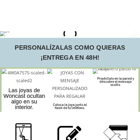
PERSONALÍZALAS COMO QUIERAS
¡ENTREGA EN 48H!
Proyéctalo en la pared y
descubre el mensaje
oculto.
Las joyas de
Woncast ocultan
algo en su
Coloca la joya junto al
interior.
flash de tu teléfono.