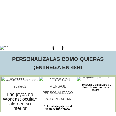
PERSONALÍZALAS COMO QUIERAS
¡ENTREGA EN 48H!
Proyéctalo en la pared y
descubre el mensaje
oculto.
Las joyas de
Woncast ocultan
algo en su
Coloca la joya junto al
interior.
flash de tu teléfono.