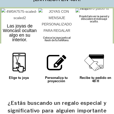
Proyéctalo en la pared y
descubre el mensaje
oculto.
Las joyas de
Woncast ocultan
algo en su
Coloca la joya junto al
interior.
flash de tu teléfono.
Elige tu joya
Personaliza tu
Recibe tu pedido en
proyección
48 H
¿Estás buscando un regalo especial y
significativo para alguien importante