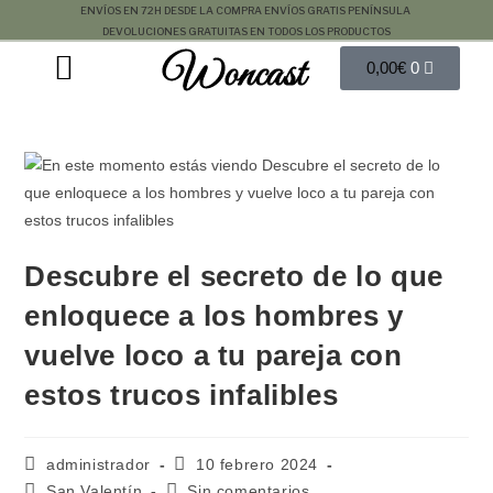
ENVÍOS EN 72H DESDE LA COMPRA
ENVÍOS GRATIS PENÍNSULA
DEVOLUCIONES GRATUITAS EN TODOS LOS PRODUCTOS
Woncast
COMO FUNCIONAN NUESTRAS JOYAS.
GUÍA DE REGALOS
0,00
€
0
Descubre el secreto de lo que
enloquece a los hombres y
vuelve loco a tu pareja con
estos trucos infalibles
administrador
10 febrero 2024
San Valentín
Sin comentarios