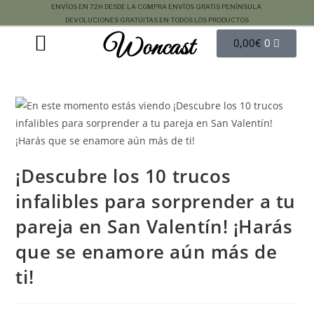
ENVÍOS EN 72H DESDE LA COMPRA
ENVÍOS GRATIS PENÍNSULA
DEVOLUCIONES GRATUITAS EN TODOS LOS PRODUCTOS
Woncast
COMO FUNCIONAN NUESTRAS JOYAS.
GUÍA DE REGALOS
0,00
€
0
¡Descubre los 10 trucos
infalibles para sorprender a tu
pareja en San Valentín! ¡Harás
que se enamore aún más de
ti!