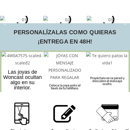
PERSONALÍZALAS COMO QUIERAS
¡ENTREGA EN 48H!
Las joyas de
Woncast ocultan
Proyéctalo en la pared y
descubre el mensaje
algo en su
oculto.
Coloca la joya junto al
interior.
flash de tu teléfono.