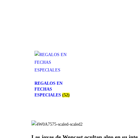
REGALOS EN
FECHAS
ESPECIALES
(52)
Las joyas de Woncast ocultan algo en su inte