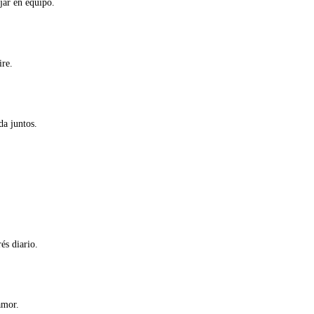
jar en equipo.
ire.
da juntos.
és diario.
amor.