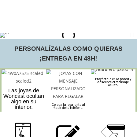
PERSONALÍZALAS COMO QUIERAS
¡ENTREGA EN 48H!
Proyéctalo en la pared y
descubre el mensaje
oculto.
Las joyas de
Woncast ocultan
algo en su
Coloca la joya junto al
interior.
flash de tu teléfono.