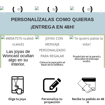
PERSONALÍZALAS COMO QUIERAS
¡ENTREGA EN 48H!
Las joyas de
Woncast ocultan
Proyéctalo en la pared y
descubre el mensaje
algo en su
oculto.
Coloca la joya junto al
interior.
flash de tu teléfono.
Elige tu joya
Personaliza tu
Recibe tu pedido en 48
proyección
H