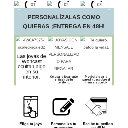
PERSONALÍZALAS COMO
QUIERAS ¡ENTREGA EN 48H!
Las joyas de
Woncast
ocultan algo
en su
interior.
Coloca la joya junto
Proyéctalo en la
al flash de tu
pared y descubre el
teléfono.
mensaje oculto.
Elige tu joya
Personaliza tu
Recibe tu pedido
proyección
en 48 H