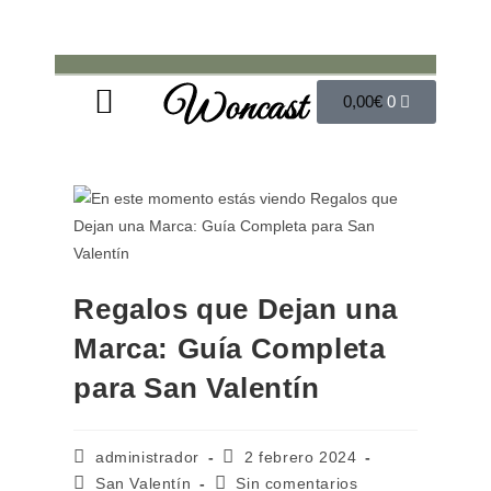
Woncast
COMO FUNCIONAN NUESTRAS JOYAS.
GUÍA DE REGALOS
0,00
€
0
Regalos que Dejan una
Marca: Guía Completa
para San Valentín
administrador
2 febrero 2024
San Valentín
Sin comentarios