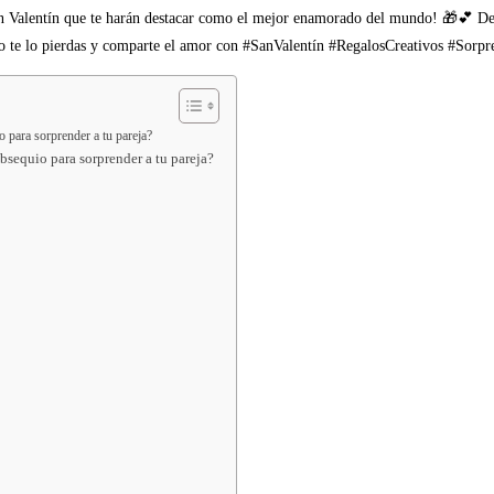
San Valentín que te harán destacar como el mejor enamorado del mundo! 🎁💕 Desd
 ¡No te lo pierdas y comparte el amor con #SanValentín #RegalosCreativos #Sorp
o para sorprender a tu pareja?
obsequio para sorprender a tu pareja?