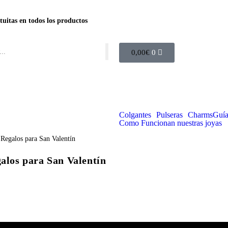
tuitas en todos los productos
0,00
€
0
Colgantes
Pulseras
Charms
Guía
Como Funcionan nuestras joyas
galos para San Valentín