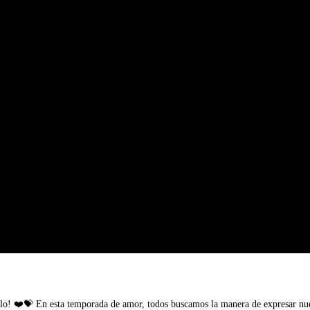
stilo! ❤️💝 En esta temporada de amor, todos buscamos la manera de expresar nue