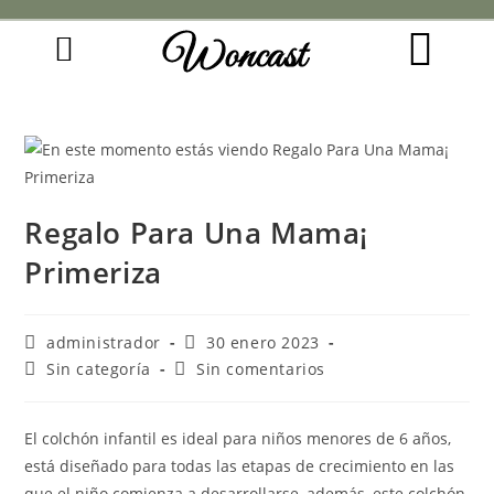
Woncast
COMO FUNCIONAN NUESTRAS JOYAS.
GUÍA DE REGALOS
Regalo Para Una Mama¡
Primeriza
administrador
30 enero 2023
Sin categoría
Sin comentarios
El colchón infantil es ideal para niños menores de 6 años,
está diseñado para todas las etapas de crecimiento en las
que el niño comienza a desarrollarse, además, este colchón