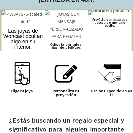
Proyéctalo en la pared y
descubre el mensaje
oculto.
Las joyas de
Woncast ocultan
algo en su
Coloca la joya junto al
interior.
flash de tu teléfono.
Elige tu joya
Personaliza tu
Recibe tu pedido en 48
proyección
H
¿Estás buscando un regalo especial y
significativo para alguien importante